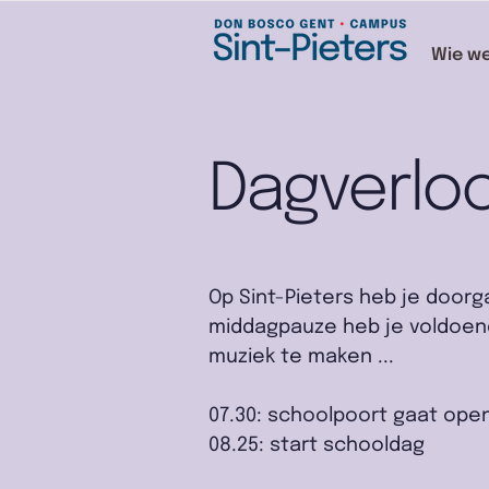
Wie we
Dagverlo
Op Sint-Pieters heb je doorg
middagpauze heb je voldoend
muziek te maken ...
07.30: schoolpoort gaat ope
08.25: start schooldag